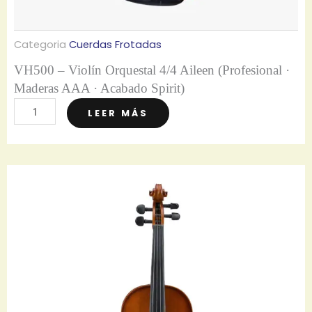
s
S
Categoria
Cuerdas Frotadas
ó
l
VH500 – Violín Orquestal 4/4 Aileen (Profesional ·
i
Maderas AAA · Acabado Spirit)
d
V
LEER MÁS
a
H
s
5
·
0
A
0
c
–
a
V
b
i
a
o
d
l
o
í
M
n