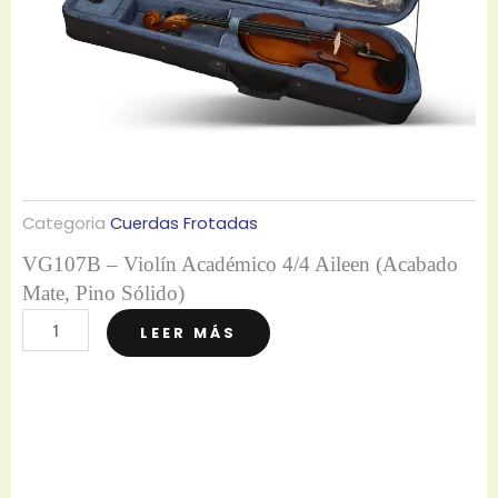
/
4
A
i
l
e
e
n
Categoria
Cuerdas Frotadas
c
VG107B – Violín Académico 4/4 Aileen (Acabado
a
Mate, Pino Sólido)
n
V
LEER MÁS
t
G
i
1
d
0
a
7
d
B
–