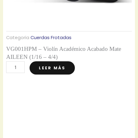
4
A
i
l
e
Categoria
Cuerdas Frotadas
e
VG001HPM – Violín Académico Acabado Mate
n
AILEEN (1/16 – 4/4)
(
V
LEER MÁS
A
G
c
0
a
0
b
1
a
H
d
P
o
M
M
–
a
V