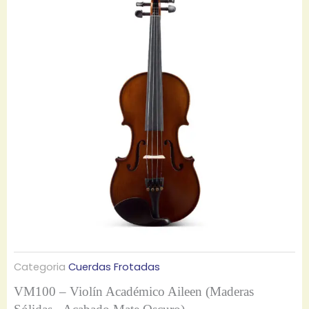
g
g
g
g
g
e
e
e
e
e
Categoria
Cuerdas Frotadas
VM100 – Violín Académico Aileen (Maderas