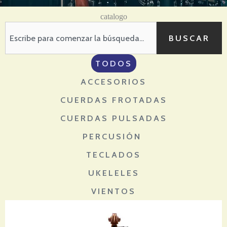
catalogo
S
BUSCAR
e
a
TODOS
r
c
ACCESORIOS
h
CUERDAS FROTADAS
CUERDAS PULSADAS
PERCUSIÓN
TECLADOS
UKELELES
VIENTOS
P
P
P
P
P
a
a
a
a
a