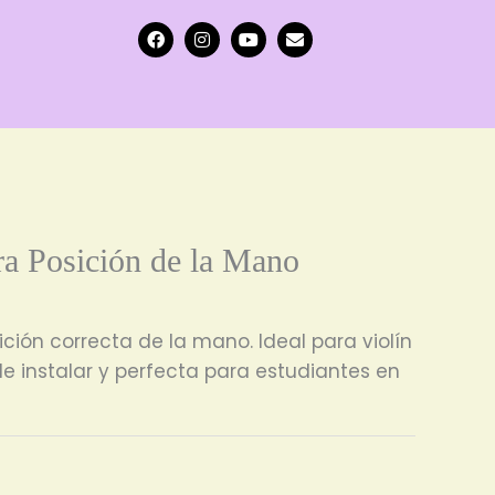
F
I
Y
E
a
n
o
n
c
s
u
v
e
t
t
e
b
a
u
l
o
g
b
o
o
r
e
p
k
a
e
m
ra Posición de la Mano
ición correcta de la mano. Ideal para violín
l de instalar y perfecta para estudiantes en