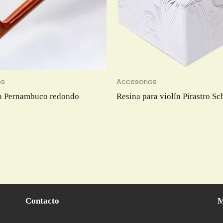
os
Accesorios
la Pernambuco redondo
Resina para violín Pirastro S
Contacto
M