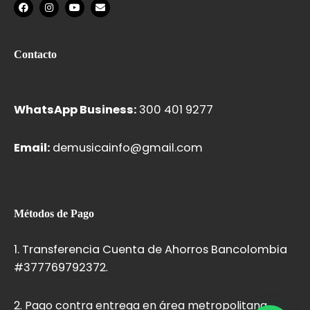
F
I
Y
E
a
n
o
n
c
s
u
v
e
t
t
e
b
a
u
l
o
g
b
o
Contacto
o
r
e
p
k
a
e
m
WhatsApp Business:
300 401 9277
Email:
demusicainfo@gmail.com
Métodos de Pago
1. Transferencia Cuenta de Ahorros Bancolombia
#37776979237
2.
2. Pago contra entrega en área metropolitana