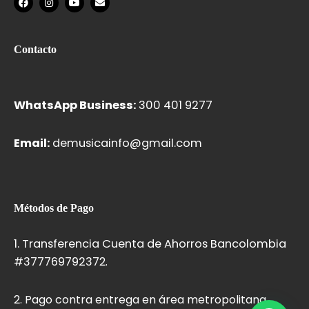
a
n
o
n
c
s
u
v
e
t
t
e
b
a
u
l
o
g
b
o
Contacto
o
r
e
p
k
a
e
m
WhatsApp Business:
300 401 9277
Email:
demusicainfo@gmail.com
Métodos de Pago
1. Transferencia Cuenta de Ahorros Bancolombia
#37776979237
2.
2. Pago contra entrega en área metropolitana