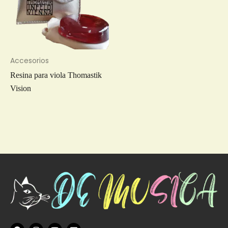
Accesorios
Resina para viola Thomastik
Vision
F
I
Y
E