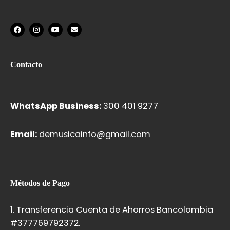
F
I
Y
E
a
n
o
n
c
s
u
v
e
t
t
e
b
a
u
l
o
g
b
o
Contacto
o
r
e
p
k
a
e
m
WhatsApp Business:
300 401 9277
Email:
demusicainfo@gmail.com
Métodos de Pago
1. Transferencia Cuenta de Ahorros Bancolombia
#37776979237
2.