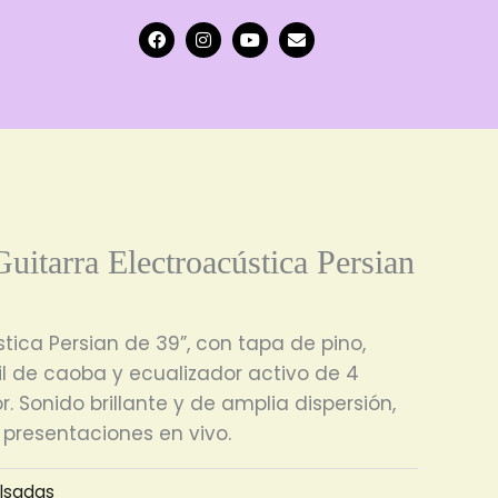
F
I
Y
E
a
n
o
n
c
s
u
v
e
t
t
e
b
a
u
l
o
g
b
o
o
r
e
p
k
a
e
m
itarra Electroacústica Persian
tica Persian de 39”, con tapa de pino,
il de caoba y ecualizador activo de 4
 Sonido brillante y de amplia dispersión,
 presentaciones en vivo.
lsadas