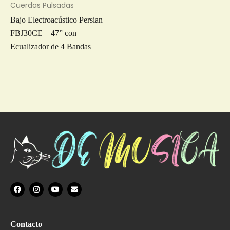
Cuerdas Pulsadas
Bajo Electroacústico Persian
FBJ30CE – 47” con
Ecualizador de 4 Bandas
F
I
Y
E
a
n
o
n
c
s
u
v
e
t
t
e
b
a
u
l
o
g
b
o
Contacto
o
r
e
p