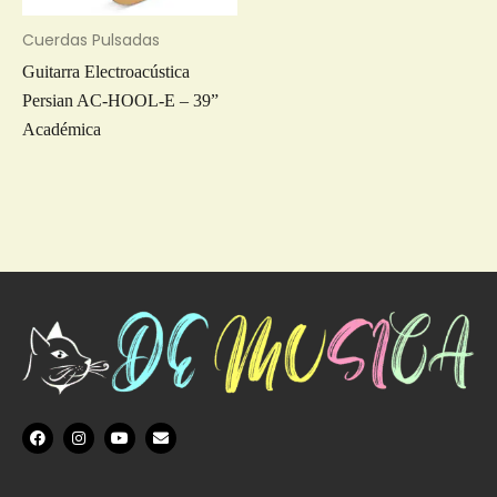
Cuerdas Pulsadas
Guitarra Electroacústica
Persian AC-HOOL-E – 39”
Académica
F
I
Y
E
a
n
o
n
c
s
u
v
e
t
t
e
b
a
u
l