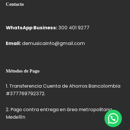
o
g
b
o
Contacto
o
r
e
p
k
a
e
m
WhatsApp Business:
300 401 9277
Email:
demusicainfo@gmail.com
Métodos de Pago
1. Transferencia Cuenta de Ahorros Bancolombia
#37776979237
2.
2. Pago contra entrega en área metropolitana
Medellín