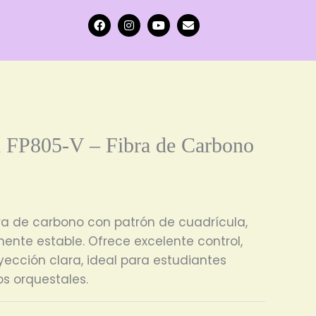
F
I
Y
E
a
n
o
n
c
s
u
v
e
t
t
e
b
a
u
l
o
g
b
o
o
r
e
p
k
a
e
m
n FP805-V – Fibra de Carbono
bra de carbono con patrón de cuadrícula,
ente estable. Ofrece excelente control,
yección clara, ideal para estudiantes
s orquestales.